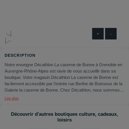
+
-
DESCRIPTION
Notre enseigne Décathlon La caserne de Bonne à Grenoble en
Auvergne-Rhône-Alpes est ravie de vous accueillir dans sa
boutique. Votre magasin Décathlon La caserne de Bonne est
facilement accessible par l’entrée rue Berthe de Boisseux de la
Galerie la caserne de Bonne. Chez Décathlon, nous sommes
convaincus que le sport est source de bien-être, de bonheur et
Lire plus
de plaisir. C'est pourquoi nous avons comme mission de
permettre à tout un chacun de profiter durablement du plaisir et
Découvrir d'autres boutiques culture, cadeaux,
des bienfaits du sport : notre devise est le sport pour tous. Nous
loisirs
sommes tous des sportifs en devenir ou des athlètes
passionnés et Décathlon nous accompagne dans