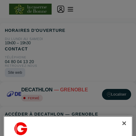
HORAIRES D'OUVERTURE
DU LUNDI AU SAMEDI
10h00 – 19h30
CONTACT
TÉLÉPHONE
04 80 04 13 20
RETROUVEZ-NOUS
Site web
DECATHLON
— GRENOBLE
Localiser
FERMÉ
ACCÉDER À DECATHLON — GRENOBLE