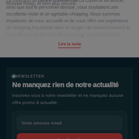
La Direction du
centre commercial
La Caserne de Bonne,
Mondial Relay, et bien plus encore.
ainsi que tout le personnel dévoué, vous souhaitent une
excellente visite et un agréable shopping. Nous sommes
impatients de vous accueillir et de vous offrir une expérience
de shopping inoubliable dans le respect de l'environnement et
de votre confort. Profitez de notre programme de fidélité,
explorez nos boutiques variées et dégustez de délicieux repas
Lire la suite
tout en faisant vos achats. Nous espérons vous voir bientôt à
La Caserne de Bonne pour une journée shopping mémorable.
NEWSLETTER
Ne manquez rien de notre actualité
Inscrivez-vous à notre newsletter et ne manquez aucune
offre promo & actualité.