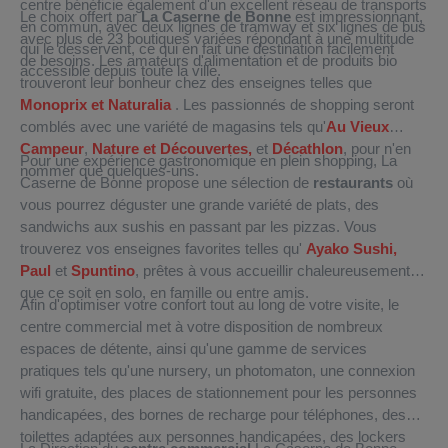
centre bénéficie également d'un excellent réseau de transports
Le choix offert par
La Caserne de Bonne
est impressionnant,
en commun, avec deux lignes de tramway et six lignes de bus
avec plus de 23 boutiques variées répondant à une multitude
qui le desservent, ce qui en fait une destination facilement
de besoins. Les amateurs d'alimentation et de produits bio
accessible depuis toute la ville.
trouveront leur bonheur chez des enseignes telles que
Monoprix et
Naturalia
. Les passionnés de shopping seront
comblés avec une variété de magasins tels qu'
Au Vieux
Campeur
,
Nature et Découvertes,
et
Décathlon
, pour n'en
Pour une expérience gastronomique en plein shopping, La
nommer que quelques-uns.
Caserne de Bonne propose une sélection de
restaurants
où
vous pourrez déguster une grande variété de plats, des
sandwichs aux sushis en passant par les pizzas. Vous
trouverez vos enseignes favorites telles qu'
Ayako Sushi,
Paul
et
Spuntino
, prêtes à vous accueillir chaleureusement,
que ce soit en solo, en famille ou entre amis.
Afin d'optimiser votre confort tout au long de votre visite, le
centre commercial met à votre disposition de nombreux
espaces de détente, ainsi qu'une gamme de services
pratiques tels qu'une nursery, un photomaton, une connexion
wifi gratuite, des places de stationnement pour les personnes
handicapées, des bornes de recharge pour téléphones, des
toilettes adaptées aux personnes handicapées, des lockers