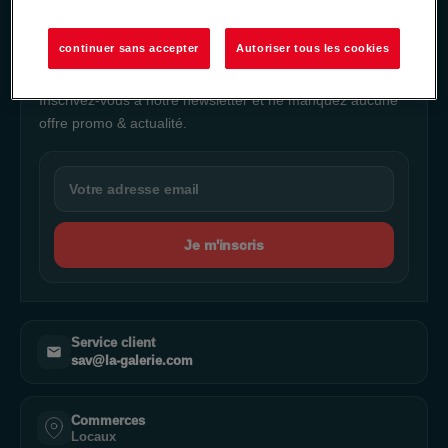
NEWSLETTER
continuer sans accepter
Autoriser tous les cookies
Ne manquez rien de notre actualité
Inscrivez-vous à notre newsletter et ne manquez aucune
offre promo & actualité.
Je m'inscris
Service client
sav@la-galerie.com
Commerces
Locaux