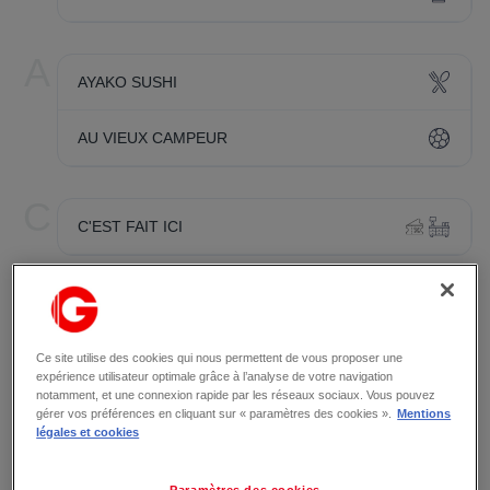
A
AYAKO SUSHI
AU VIEUX CAMPEUR
C
C'EST FAIT ICI
D
DECATHLON
Ce site utilise des cookies qui nous permettent de vous proposer une
expérience utilisateur optimale grâce à l’analyse de votre navigation
G
notamment, et une connexion rapide par les réseaux sociaux. Vous pouvez
GRENOBLE EQUITABLE
gérer vos préférences en cliquant sur « paramètres des cookies ».
Mentions
légales et cookies
GRAIN DE MALICE