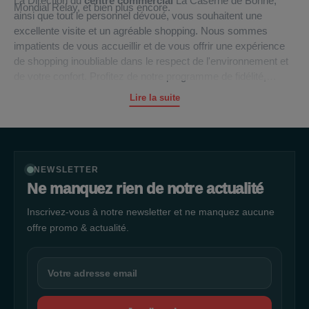
La Direction du
centre commercial
La Caserne de Bonne,
Mondial Relay, et bien plus encore.
ainsi que tout le personnel dévoué, vous souhaitent une
excellente visite et un agréable shopping. Nous sommes
impatients de vous accueillir et de vous offrir une expérience
de shopping inoubliable dans le respect de l'environnement et
de votre confort. Profitez de notre programme de fidélité,
explorez nos boutiques variées et dégustez de délicieux repas
Lire la suite
tout en faisant vos achats. Nous espérons vous voir bientôt à
La Caserne de Bonne pour une journée shopping mémorable.
NEWSLETTER
Ne manquez rien de notre actualité
Inscrivez-vous à notre newsletter et ne manquez aucune
offre promo & actualité.