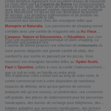
centre bénéficie également d'un excellent réseau de transports
Le choix offert par
La Caserne de Bonne
est impressionnant,
en commun, avec deux lignes de tramway et six lignes de bus
avec plus de 23 boutiques variées répondant à une multitude
qui le desservent, ce qui en fait une destination facilement
de besoins. Les amateurs d'alimentation et de produits bio
accessible depuis toute la ville.
trouveront leur bonheur chez des enseignes telles que
Monoprix et
Naturalia
. Les passionnés de shopping seront
comblés avec une variété de magasins tels qu'
Au Vieux
Campeur
,
Nature et Découvertes,
et
Décathlon
, pour n'en
Pour une expérience gastronomique en plein shopping, La
nommer que quelques-uns.
Caserne de Bonne propose une sélection de
restaurants
où
vous pourrez déguster une grande variété de plats, des
sandwichs aux sushis en passant par les pizzas. Vous
trouverez vos enseignes favorites telles qu'
Ayako Sushi,
Paul
et
Spuntino
, prêtes à vous accueillir chaleureusement,
que ce soit en solo, en famille ou entre amis.
Afin d'optimiser votre confort tout au long de votre visite, le
centre commercial met à votre disposition de nombreux
espaces de détente, ainsi qu'une gamme de services
pratiques tels qu'une nursery, un photomaton, une connexion
wifi gratuite, des places de stationnement pour les personnes
handicapées, des bornes de recharge pour téléphones, des
toilettes adaptées aux personnes handicapées, des lockers