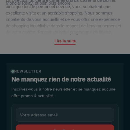
La Direction du
centre commercial
La Caserne de Bonne,
Mondial Relay, et bien plus encore.
ainsi que tout le personnel dévoué, vous souhaitent une
excellente visite et un agréable shopping. Nous sommes
impatients de vous accueillir et de vous offrir une expérience
de shopping inoubliable dans le respect de l'environnement et
de votre confort. Profitez de notre programme de fidélité,
explorez nos boutiques variées et dégustez de délicieux repas
Lire la suite
tout en faisant vos achats. Nous espérons vous voir bientôt à
La Caserne de Bonne pour une journée shopping mémorable.
NEWSLETTER
Ne manquez rien de notre actualité
Inscrivez-vous à notre newsletter et ne manquez aucune
offre promo & actualité.