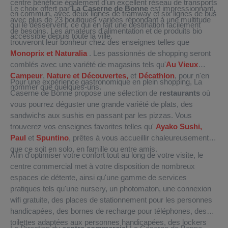
centre bénéficie également d'un excellent réseau de transports
Le choix offert par
La Caserne de Bonne
est impressionnant,
en commun, avec deux lignes de tramway et six lignes de bus
avec plus de 23 boutiques variées répondant à une multitude
qui le desservent, ce qui en fait une destination facilement
de besoins. Les amateurs d'alimentation et de produits bio
accessible depuis toute la ville.
trouveront leur bonheur chez des enseignes telles que
Monoprix et
Naturalia
. Les passionnés de shopping seront
comblés avec une variété de magasins tels qu'
Au Vieux
Campeur
,
Nature et Découvertes,
et
Décathlon
, pour n'en
Pour une expérience gastronomique en plein shopping, La
nommer que quelques-uns.
Caserne de Bonne propose une sélection de
restaurants
où
vous pourrez déguster une grande variété de plats, des
sandwichs aux sushis en passant par les pizzas. Vous
trouverez vos enseignes favorites telles qu'
Ayako Sushi,
Paul
et
Spuntino
, prêtes à vous accueillir chaleureusement,
que ce soit en solo, en famille ou entre amis.
Afin d'optimiser votre confort tout au long de votre visite, le
centre commercial met à votre disposition de nombreux
espaces de détente, ainsi qu'une gamme de services
pratiques tels qu'une nursery, un photomaton, une connexion
wifi gratuite, des places de stationnement pour les personnes
handicapées, des bornes de recharge pour téléphones, des
toilettes adaptées aux personnes handicapées, des lockers