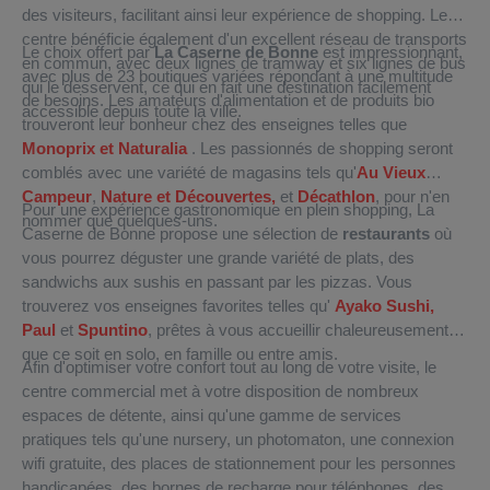
des visiteurs, facilitant ainsi leur expérience de shopping. Le
centre bénéficie également d'un excellent réseau de transports
Le choix offert par
La Caserne de Bonne
est impressionnant,
en commun, avec deux lignes de tramway et six lignes de bus
avec plus de 23 boutiques variées répondant à une multitude
qui le desservent, ce qui en fait une destination facilement
de besoins. Les amateurs d'alimentation et de produits bio
accessible depuis toute la ville.
trouveront leur bonheur chez des enseignes telles que
Monoprix et
Naturalia
. Les passionnés de shopping seront
comblés avec une variété de magasins tels qu'
Au Vieux
Campeur
,
Nature et Découvertes,
et
Décathlon
, pour n'en
Pour une expérience gastronomique en plein shopping, La
nommer que quelques-uns.
Caserne de Bonne propose une sélection de
restaurants
où
vous pourrez déguster une grande variété de plats, des
sandwichs aux sushis en passant par les pizzas. Vous
trouverez vos enseignes favorites telles qu'
Ayako Sushi,
Paul
et
Spuntino
, prêtes à vous accueillir chaleureusement,
que ce soit en solo, en famille ou entre amis.
Afin d'optimiser votre confort tout au long de votre visite, le
centre commercial met à votre disposition de nombreux
espaces de détente, ainsi qu'une gamme de services
pratiques tels qu'une nursery, un photomaton, une connexion
wifi gratuite, des places de stationnement pour les personnes
handicapées, des bornes de recharge pour téléphones, des