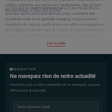
toilettes adaptées aux personnes handicapées, des lockers
La Direction du
centre commercial
La Caserne de Bonne,
Mondial Relay, et bien plus encore.
ainsi que tout le personnel dévoué, vous souhaitent une
excellente visite et un agréable shopping. Nous sommes
impatients de vous accueillir et de vous offrir une expérience
de shopping inoubliable dans le respect de l'environnement et
de votre confort. Profitez de notre programme de fidélité,
explorez nos boutiques variées et dégustez de délicieux repas
Lire la suite
tout en faisant vos achats. Nous espérons vous voir bientôt à
La Caserne de Bonne pour une journée shopping mémorable.
NEWSLETTER
Ne manquez rien de notre actualité
Inscrivez-vous à notre newsletter et ne manquez aucune
offre promo & actualité.